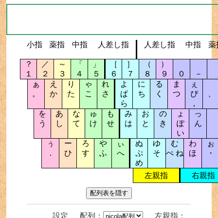
小指
薬指
中指
人差し指
人差し指
中指
薬
？
／
～
「
」
［
］
（
）
１
２
３
４
５
６
７
８
９
０
－
ぁ
え
り
ゃ
れ
よ
に
る
ま
ぇ
。
か
た
こ
さ
ぱ
ち
く
つ
ぴ
、
ら
，
を
あ
な
ゅ
も
み
お
の
ょ
っ
う
し
て
け
せ
は
と
き
ぽ
ん
い
ぅ
ー
ろ
や
ぃ
ぬ
ゆ
む
わ
ぉ
．
ひ
す
ふ
へ
ぷ
そ
ぺ ね
ほ
・
め
左親指
右親指
設定
配列：
左親指：