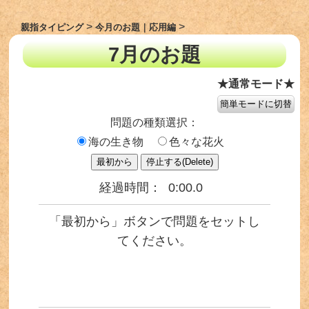
親指タイピング
今月のお題｜応用編
7月のお題
★通常モード★
問題の種類選択：
海の生き物
色々な花火
経過時間：
0:00.0
「最初から」ボタンで問題をセットし
てください。